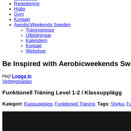
Registrering
Hjälp
Gym
Kontakt
AerobicWeekends Sweden
Träningsresor
Utbildningar
Kalendern
Kontakt
Webshop
Be Inspired with Aerobicweekends S
Hej!
Logga in
Verktygslådan
Funktionell Träning Level 1-2 / Klassupplägg
Kategori:
Klassupplägg
,
Funktionell Träning
.
Tags:
Styrka
,
Fu