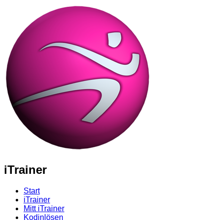
iTrainer
Start
iTrainer
Mitt iTrainer
Kodinlösen