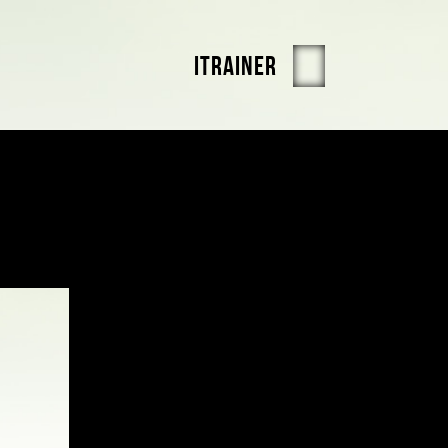
iTrainer