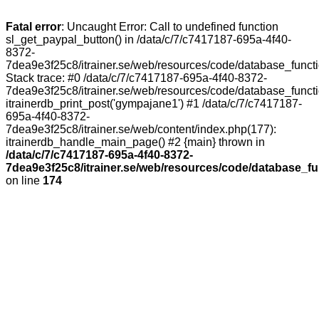
Fatal error
: Uncaught Error: Call to undefined function
sl_get_paypal_button() in /data/c/7/c7417187-695a-4f40-
8372-
7dea9e3f25c8/itrainer.se/web/resources/code/database_funct
Stack trace: #0 /data/c/7/c7417187-695a-4f40-8372-
7dea9e3f25c8/itrainer.se/web/resources/code/database_funct
itrainerdb_print_post('gympajane1') #1 /data/c/7/c7417187-
695a-4f40-8372-
7dea9e3f25c8/itrainer.se/web/content/index.php(177):
itrainerdb_handle_main_page() #2 {main} thrown in
/data/c/7/c7417187-695a-4f40-8372-
7dea9e3f25c8/itrainer.se/web/resources/code/database_f
on line
174