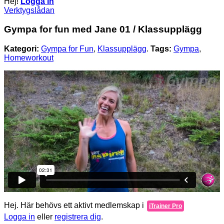
Hej!
Logga in
Verktygslådan
Gympa for fun med Jane 01 / Klassupplägg
Kategori:
Gympa for Fun
,
Klassupplägg
.
Tags:
Gympa
,
Homeworkout
Hej. Här behövs ett aktivt medlemskap i
iTrainer Pro
Logga in
eller
registrera dig
.