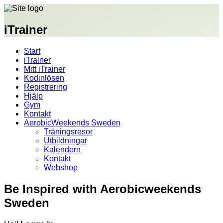
iTrainer
Start
iTrainer
Mitt iTrainer
Kodinlösen
Registrering
Hjälp
Gym
Kontakt
AerobicWeekends Sweden
Träningsresor
Utbildningar
Kalendern
Kontakt
Webshop
Be Inspired with Aerobicweekends
Sweden