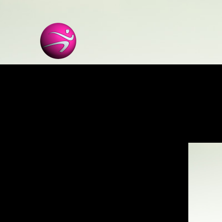
Start
iTrainer
Mitt iTrainer
Kodinlösen
Registrering
Hjälp