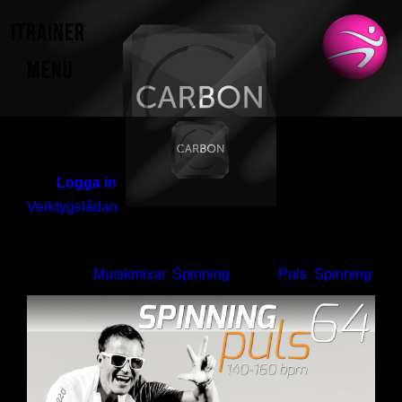
iTrainer
Start
Hej!
Logga in
iTrainer
Verktygslådan
Spinning Puls 65 / Klassupplägg
Mitt iTrainer
Kategori:
Musikmixar
,
Spinning
.
Tags:
Puls
,
Spinning
Kodinlösen
Registrering
Hjälp