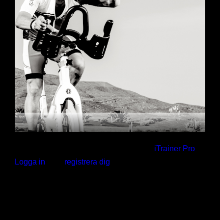
Gym
Kontakt
AerobicWeekends Sweden
Träningsresor
Utbildningar
Kalendern
Kontakt
Webshop
Hej. Här behövs ett aktivt medlemskap i
iTrainer Pro
Logga in
eller
registrera dig
.
Fatal error
: Uncaught Error: Call to undefined function
sl_get_paypal_button() in /data/c/7/c7417187-695a-
4f40-8372-