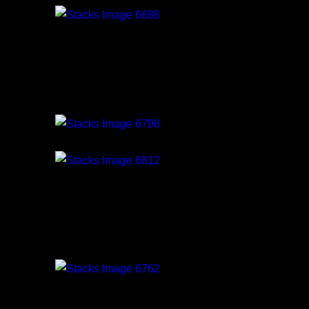
Innerstrength
Spinning
Coretraining
Bli Vältränad
Office Workouts
Aktiv Senior
Step
Instruktörsutbildning
Allt Du behöver för att jobba som Gruppträningsinstr