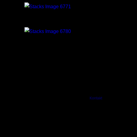
Deluxe Träningsresor
Ultra-All-Inclusive Güral Premier Turkiet
Internationella Träningsveckor
Europas ledande träningsveckor, Playitas Fuerteven
Utbildnings & Inspirationsveckor
Playitas Fuerteventura samt
Ultra-All-Inclusive Güral Premier Turkiet
© AerobicWeekends Sweden iTrainer |
Kontakt