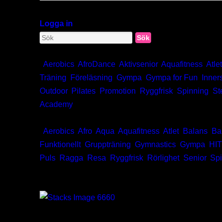
Verktygslådan
Logga in
Sök
Kategorier:
,
Aerobics
,
AfroDance
,
Aktivsenior
,
Aquafitness
,
Atle
Träning
,
Föreläsning
,
Gympa
,
Gympa for Fun
,
Inner
Outdoor
,
Pilates
,
Promotion
,
Ryggfrisk
,
Spinning
,
St
Academy
Taggar:
,
Aerobics
,
Afro
,
Aqua
,
Aquafitness
,
Atlet
,
Balans
,
Ba
Funktionellt
,
Gruppträning
,
Gymnastics
,
Gympa
,
HIT
Puls
,
Ragga
,
Resa
,
Ryggfrisk
,
Rörlighet
,
Senior
,
Spi
AfroDance
Atletträning