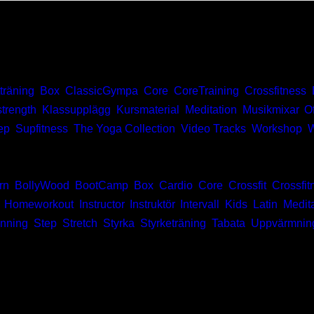
tträning
,
Box
,
ClassicGympa
,
Core
,
CoreTraining
,
Crossfitness
,
strength
,
Klassupplägg
,
Kursmaterial
,
Meditation
,
Musikmixar
,
O
ep
,
Supfitness
,
The Yoga Collection
,
Video Tracks
,
Workshop
,
W
rn
,
BollyWood
,
BootCamp
,
Box
,
Cardio
,
Core
,
Crossfit
,
Crossfit
,
Homeworkout
,
Instructor
,
Instruktör
,
Intervall
,
Kids
,
Latin
,
Medit
nning
,
Step
,
Stretch
,
Styrka
,
Styrketräning
,
Tabata
,
Uppvärmnin