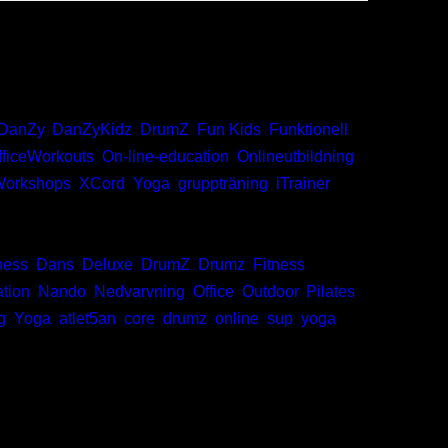
DanZy
,
DanZyKidz
,
DrumZ
,
Fun Kids
,
Funktionell
fficeWorkouts
,
On-line-education
,
Onlineutbildning
,
orkshops
,
XCord
,
Yoga
,
gruppträning
,
iTrainer
ness
,
Dans
,
Deluxe
,
DrumZ
,
Drumz
,
Fitness
,
ation
,
Nando
,
Nedvarvning
,
Office
,
Outdoor
,
Pilates
,
g
,
Yoga
,
atlet5an
,
core
,
drumz
,
online
,
sup
,
yoga