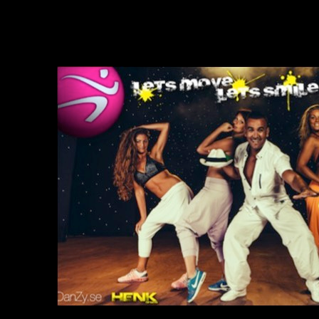
Gympa
Funktionell träning
DanZy