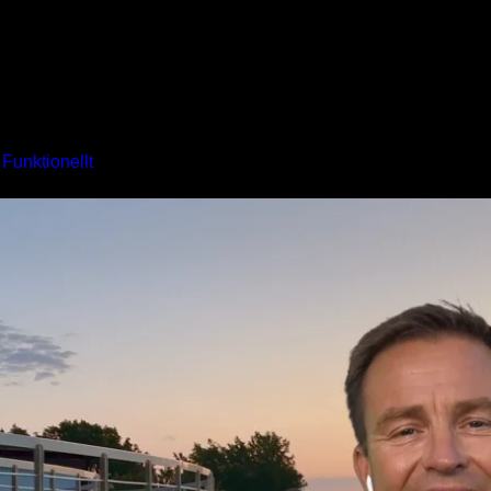
& Fitness & Fun Cavo Spada
Träningsresor
Utbildningar
Kalen
,
Funktionellt