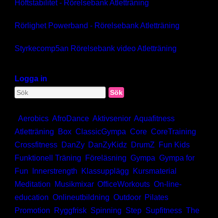
Höftstabilitet - Rörelsebank Atletträning
Gym
Rörlighet Powerband - Rörelsebank Atletträning
Kontakt
Styrkecomp5an Rörelsebank video Atletträning
Verktygslådan
AerobicWeekends Sweden
Logga in
Träningsresor
Utbildningar
Sök
Kalendern
Kontakt
Webshop
Kategorier:
,
Aerobics
,
AfroDance
,
Aktivsenior
,
Aquafitness
,
Atletträning
,
Box
,
ClassicGympa
,
Core
,
CoreTraining
,
Crossfitness
,
DanZy
,
DanZyKidz
,
DrumZ
,
Fun Kids
,
Funktionell Träning
,
Föreläsning
,
Gympa
,
Gympa for
Fun
,
Innerstrength
,
Klassupplägg
,
Kursmaterial
,
Meditation
,
Musikmixar
,
OfficeWorkouts
,
On-line-
education
,
Onlineutbildning
,
Outdoor
,
Pilates
,
Promotion
,
Ryggfrisk
,
Spinning
,
Step
,
Supfitness
,
The