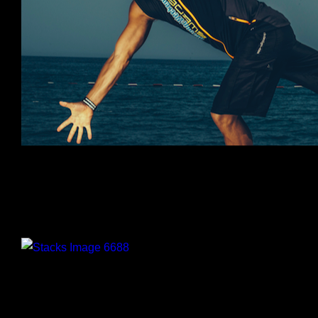
Gympa
Funktionell träning
DanZy
Innerstrength
Spinning