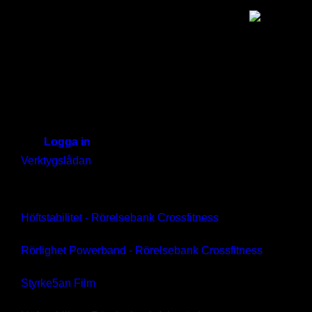
iTrainer
Start
Hej!
Logga in
iTrainer
Verktygslådan
Visar Tag atlet5an
Mitt iTrainer
Höftstabilitet - Rörelsebank Crossfitness
Kodinlösen
Rörlighet Powerband - Rörelsebank Crossfitness
Registrering
Styrke5an Film
Hjälp