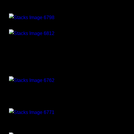
Coretraining
Bli Vältränad
Office Workouts
Aktiv Senior
Step
Instruktörsutbildning
Allt Du behöver för att jobba som
Gruppträningsinstruktör
Deluxe Träningsresor
Ultra-All-Inclusive Güral Premier Turkiet