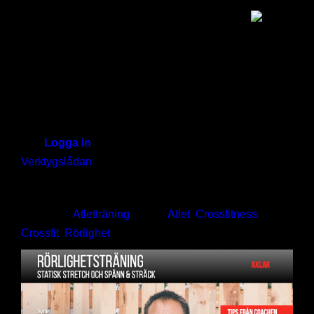
iTrainer
Start
Hej!
Logga in
iTrainer
Verktygslådan
Rörlighet rörelsbank Crossfitness
Mitt iTrainer
Kategori:
Atletträning
.
Tags:
Atlet
,
Crossfitness
,
Kodinlösen
Crossfit
,
Rörlighet
Registrering
Hjälp