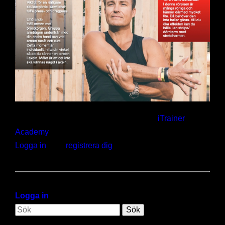
Gym
Kontakt
AerobicWeekends Sweden
Träningsresor
Utbildningar
Kalendern
Kontakt
Webshop
Hej. Här behövs ett aktivt medlemskap i
iTrainer
Academy
Logga in
eller
registrera dig
.
Verktygslådan
Logga in
Sök
Kategorier: