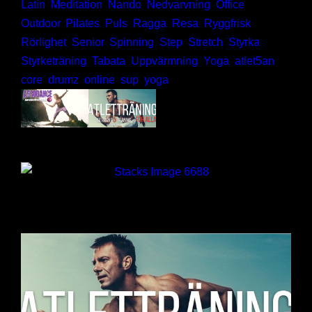
Latin
,
Meditation
,
Nando
,
Nedvarvning
,
Office
,
Outdoor
,
Pilates
,
Puls
,
Ragga
,
Resa
,
Ryggfrisk
,
Rörlighet
,
Senior
,
Spinning
,
Step
,
Stretch
,
Styrka
,
Styrketräning
,
Tabata
,
Uppvärmning
,
Yoga
,
atlet5an
,
core
,
drumz
,
online
,
sup
,
yoga
Gympa
Funktionell
träning
AfroDance
Atletträning
DanZy
Innerstrength
Spinning
Coretraining