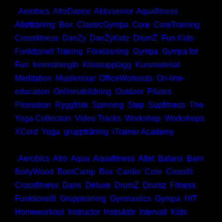
,
Aerobics
,
AfroDance
,
Aktivsenior
,
Aquafitness
,
Atletträning
,
Box
,
ClassicGympa
,
Core
,
CoreTraining
,
Crossfitness
,
DanZy
,
DanZyKidz
,
DrumZ
,
Fun Kids
,
Funktionell Träning
,
Föreläsning
,
Gympa
,
Gympa for
Fun
,
Innerstrength
,
Klassupplägg
,
Kursmaterial
,
Meditation
,
Musikmixar
,
OfficeWorkouts
,
On-line-
education
,
Onlineutbildning
,
Outdoor
,
Pilates
,
Promotion
,
Ryggfrisk
,
Spinning
,
Step
,
Supfitness
,
The
Yoga Collection
,
Video Tracks
,
Workshop
,
Workshops
,
XCord
,
Yoga
,
gruppträning
,
iTrainer Academy
Taggar:
,
Aerobics
,
Afro
,
Aqua
,
Aquafitness
,
Atlet
,
Balans
,
Barn
,
BollyWood
,
BootCamp
,
Box
,
Cardio
,
Core
,
Crossfit
,
Crossfitness
,
Dans
,
Deluxe
,
DrumZ
,
Drumz
,
Fitness
,
Funktionellt
,
Gruppträning
,
Gymnastics
,
Gympa
,
HIT
,
Homeworkout
,
Instructor
,
Instruktör
,
Intervall
,
Kids
,