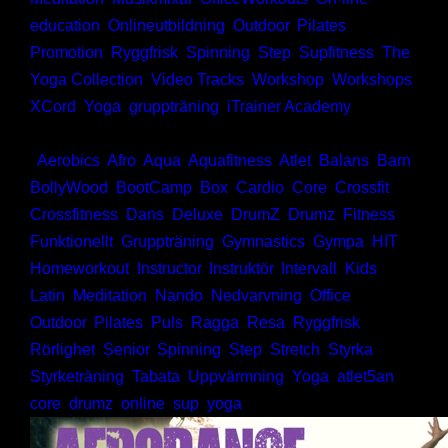
education
,
Onlineutbildning
,
Outdoor
,
Pilates
,
Promotion
,
Ryggfrisk
,
Spinning
,
Step
,
Supfitness
,
The
Yoga Collection
,
Video Tracks
,
Workshop
,
Workshops
,
XCord
,
Yoga
,
gruppträning
,
iTrainer Academy
Taggar:
,
Aerobics
,
Afro
,
Aqua
,
Aquafitness
,
Atlet
,
Balans
,
Barn
,
BollyWood
,
BootCamp
,
Box
,
Cardio
,
Core
,
Crossfit
,
Crossfitness
,
Dans
,
Deluxe
,
DrumZ
,
Drumz
,
Fitness
,
Funktionellt
,
Gruppträning
,
Gymnastics
,
Gympa
,
HIT
,
Homeworkout
,
Instructor
,
Instruktör
,
Intervall
,
Kids
,
Latin
,
Meditation
,
Nando
,
Nedvarvning
,
Office
,
Outdoor
,
Pilates
,
Puls
,
Ragga
,
Resa
,
Ryggfrisk
,
Rörlighet
,
Senior
,
Spinning
,
Step
,
Stretch
,
Styrka
,
Styrketräning
,
Tabata
,
Uppvärmning
,
Yoga
,
atlet5an
,
core
,
drumz
,
online
,
sup
,
yoga