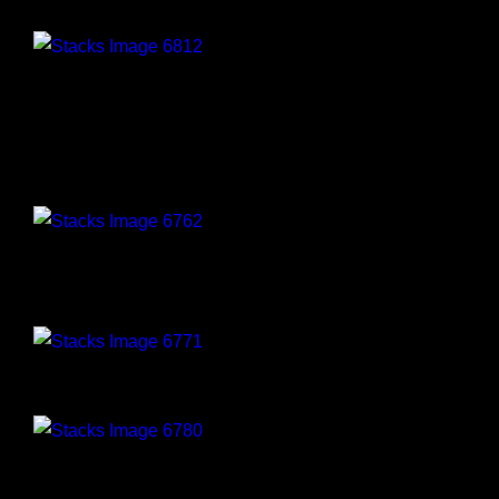
Bli Vältränad
Office Workouts
Aktiv Senior
Step
Instruktörsutbildning
Allt Du behöver för att jobba som
Gruppträningsinstruktör
Deluxe Träningsresor
Ultra-All-Inclusive Güral Premier Turkiet
Internationella Träningsveckor
Europas ledande träningsveckor, Playitas