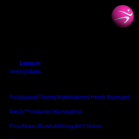
iTrainer
Start
Hej!
Logga in
iTrainer
Verktygslådan
Visar Tag Gruppträning
Mitt iTrainer
Pulsbaserad Träning Workshop med Henrik Bramsved
Kodinlösen
DanZy™ Instructor / Kursmaterial
Registrering
Crossfitness Grundutbildning del 2 Online
Hjälp