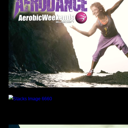
AfroDance
Atletträning
Gympa