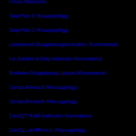
Finals / Musikmix
Gym
Step Puls 1 / Klassupplägg
Kontakt
Step Puls 2 / Klassupplägg
AerobicWeekends Sweden
Licensierad Gruppträningsinstruktör / Kursmaterial
Träningsresor
Utbildningar
Lic. Aerobic & Step instructor / Kursmaterial
Kalendern
Kontakt
Webshop
Boxholm Gruppträning Update / Kursmaterial
Gympa Fiesta 2 / Klassupplägg
Gympa Fiesta 3 / Klassupplägg
DanZy™ KidZ Instructor / Kursmaterial
DanZy LatinMove 1 / Klassupplägg