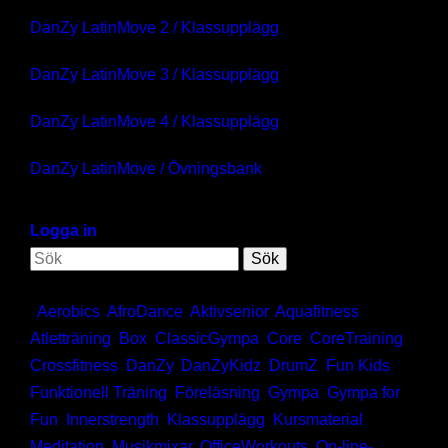
DanZy LatinMove 2 / Klassupplägg
DanZy LatinMove 3 / Klassupplägg
DanZy LatinMove 4 / Klassupplägg
DanZy LatinMove / Övningsbank
Verktygslådan
Logga in
Sök
Kategorier:
,
Aerobics
,
AfroDance
,
Aktivsenior
,
Aquafitness
,
Atletträning
,
Box
,
ClassicGympa
,
Core
,
CoreTraining
,
Crossfitness
,
DanZy
,
DanZyKidz
,
DrumZ
,
Fun Kids
,
Funktionell Träning
,
Föreläsning
,
Gympa
,
Gympa for
Fun
,
Innerstrength
,
Klassupplägg
,
Kursmaterial
,
Meditation
,
Musikmixar
,
OfficeWorkouts
,
On-line-