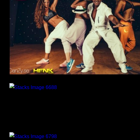
DanZy
Innerstrength
Spinning
Coretraining