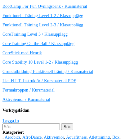
BootCamp For Fun Övningsbank / Kursmaterial
Funktionell Träning Level 1-2 / Klassupplägg
Funktionell Träning Level 2-3 / Klassupplägg
CoreTraining Level 3 / Klassupplägg
CoreTraining On the Ball / Klassupplägg
CoreStick med Henrik
Core Stability 10 Level 1-2 / Klassupplägg
Grundutbildning Funktionell träning / Kursmaterial
Lic. H.I.T. Instruktör / Kursmaterial PDF
Formakroppen / Kursmaterial
AktivSenior / Kursmaterial
Verktygslådan
Logga in
Sök
Kategorier:
,
Aerobics
,
AfroDance
,
Aktivsenior
,
Aquafitness
,
Atletträning
,
Box
,