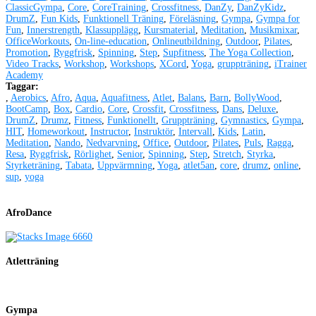
ClassicGympa
,
Core
,
CoreTraining
,
Crossfitness
,
DanZy
,
DanZyKidz
,
DrumZ
,
Fun Kids
,
Funktionell Träning
,
Föreläsning
,
Gympa
,
Gympa for
Fun
,
Innerstrength
,
Klassupplägg
,
Kursmaterial
,
Meditation
,
Musikmixar
,
OfficeWorkouts
,
On-line-education
,
Onlineutbildning
,
Outdoor
,
Pilates
,
Promotion
,
Ryggfrisk
,
Spinning
,
Step
,
Supfitness
,
The Yoga Collection
,
Video Tracks
,
Workshop
,
Workshops
,
XCord
,
Yoga
,
gruppträning
,
iTrainer
Academy
Taggar:
,
Aerobics
,
Afro
,
Aqua
,
Aquafitness
,
Atlet
,
Balans
,
Barn
,
BollyWood
,
BootCamp
,
Box
,
Cardio
,
Core
,
Crossfit
,
Crossfitness
,
Dans
,
Deluxe
,
DrumZ
,
Drumz
,
Fitness
,
Funktionellt
,
Gruppträning
,
Gymnastics
,
Gympa
,
HIT
,
Homeworkout
,
Instructor
,
Instruktör
,
Intervall
,
Kids
,
Latin
,
Meditation
,
Nando
,
Nedvarvning
,
Office
,
Outdoor
,
Pilates
,
Puls
,
Ragga
,
Resa
,
Ryggfrisk
,
Rörlighet
,
Senior
,
Spinning
,
Step
,
Stretch
,
Styrka
,
Styrketräning
,
Tabata
,
Uppvärmning
,
Yoga
,
atlet5an
,
core
,
drumz
,
online
,
sup
,
yoga
AfroDance
Atletträning
Gympa