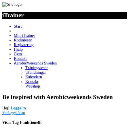
iTrainer
Start
iTrainer
Mitt iTrainer
Kodinlösen
Registrering
Hjälp
Gym
Kontakt
AerobicWeekends Sweden
Träningsresor
Utbildningar
Kalendern
Kontakt
Webshop
Be Inspired with Aerobicweekends Sweden
Hej!
Logga in
Verktygslådan
Visar Tag Funktionellt