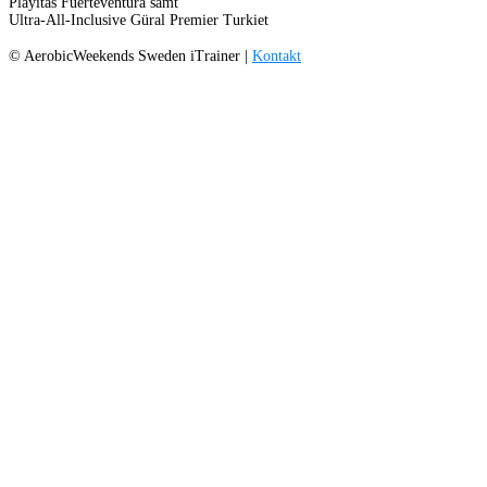
Playitas Fuerteventura samt
Ultra-All-Inclusive Güral Premier Turkiet
© AerobicWeekends Sweden iTrainer |
Kontakt